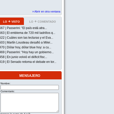
» Abrir en otra ventana
lo + visto
lo + comentado
567 | Passerini: “El país está atra...
563 | El emblema de 720 mil ladrillos q...
522 | Cuáles son las lecturas y el Eva...
503 | Martín Lousteau desafió a Milei...
470 | Dólar hoy, dólar blue hoy: a cu...
469 | Passerini: “Hoy hay un gobierno...
458 | En junio volvió el déficit fisc...
419 | El Senado retoma el debate en tor...
mensajero
Nombre:
Comentario:
Ingrese la suma de 4 + 5: