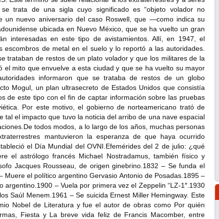
se trata de una sigla cuyo significado es “objeto volador no
le un nuevo aniversario del caso Roswell, que —como indica su
adounidense ubicada en Nuevo México, que se ha vuelto un gran
án interesadas en este tipo de avistamientos. Allí, en 1947, el
s escombros de metal en el suelo y lo reportó a las autoridades.
 trataban de restos de un plato volador y que los militares de la
 el mito que envuelve a esta ciudad y que se ha vuelto su mayor
s autoridades informaron que se trataba de restos de un globo
cto Mogul, un plan ultrasecreto de Estados Unidos que consistía
bos de este tipo con el fin de captar información sobre las pruebas
iética. Por este motivo, el gobierno de norteamericano trató de
e tal el impacto que tuvo la noticia del arribo de una nave espacial
icaciones.De todos modos, a lo largo de los años, muchas personas
xtraterrestres mantuvieron la esperanza de que haya ocurrido
ableció el Día Mundial del OVNI.Efemérides del 2 de julio: ¿qué
 el astrólogo francés Michael Nostradamus, también físico y
lósofo Jacques Rousseau, de origen ginebrino.1832 – Se funda el
 – Muere el político argentino Gervasio Antonio de Posadas.1895 –
no argentino.1900 – Vuela por primera vez el Zeppelin “LZ-1″.1930
rlos Saúl Menem.1961 – Se suicida Ernest Miller Hemingway. Este
mio Nobel de Literatura y fue el autor de obras como Por quién
rmas, Fiesta y La breve vida feliz de Francis Macomber, entre