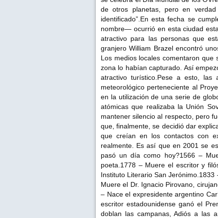
de otros planetas, pero en verdad 
identificado”.En esta fecha se cump
nombre— ocurrió en esta ciudad est
atractivo para las personas que est
granjero William Brazel encontró uno
Los medios locales comentaron que se
zona lo habían capturado. Así empezó
atractivo turístico.Pese a esto, la
meteorológico perteneciente al Proye
en la utilización de una serie de glo
atómicas que realizaba la Unión Sov
mantener silencio al respecto, pero fu
que, finalmente, se decidió dar expl
que creían en los contactos con e
realmente. Es así que en 2001 se est
pasó un día como hoy?1566 – Muere
poeta.1778 – Muere el escritor y fi
Instituto Literario San Jerónimo.1833
Muere el Dr. Ignacio Pirovano, ciruja
– Nace el expresidente argentino Ca
escritor estadounidense ganó el Pre
doblan las campanas, Adiós a las a