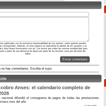
ios publicados son de exclusiva responsabilidad de sus autores, sobre quienes pueden
ue correspondan. Además, en este espacio se representa la opinión de los usuarios y no
rtal y http://www.fmmisuenio.com.ar/. Los textos que violen las normas establecidas para
 tanto a partir de una denuncia de abuso por parte de los lectores como por decisión del
editor.
Enviar comentario
 no hay comentarios. Escriba el suyo.
ción
cobro Anses: el calendario completo de
2026
 nacional difundió el cronograma de pagos de todas las prestaciones
 octavo mes del año
» Leer más...