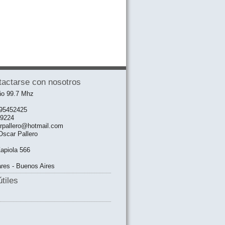
tactarse con nosotros
o 99.7 Mhz
2395452425
09224
arpallero@hotmail.com
scar Pallero
Zapiola 566
res - Buenos Aires
tiles