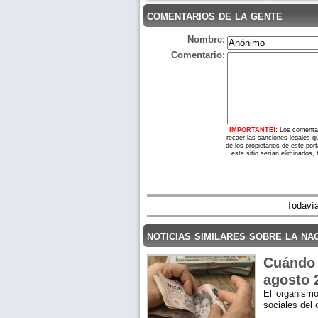
comentarios de la gente
Nombre:
Comentario:
IMPORTANTE!:
Los comentar
recaer las sanciones legales q
de los propietarios de este po
este sitio serían eliminados,
Todavía
noticias similares sobre la na
Cuándo 
agosto 
El organismo
sociales del