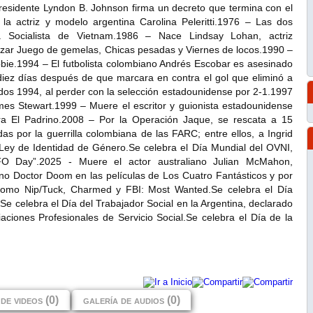
residente Lyndon B. Johnson firma un decreto que termina con el
a actriz y modelo argentina Carolina Peleritti.1976 – Las dos
 Socialista de Vietnam.1986 – Nace Lindsay Lohan, actriz
zar Juego de gemelas, Chicas pesadas y Viernes de locos.1990 –
bbie.1994 – El futbolista colombiano Andrés Escobar es asesinado
diez días después de que marcara en contra el gol que eliminó a
os 1994, al perder con la selección estadounidense por 2-1.1997
es Stewart.1999 – Muere el escritor y guionista estadounidense
ra El Padrino.2008 – Por la Operación Jaque, se rescata a 15
s por la guerrilla colombiana de las FARC; entre ellos, a Ingrid
Ley de Identidad de Género.Se celebra el Día Mundial del OVNI,
O Day”.2025 - Muere el actor australiano Julian McMahon,
ano Doctor Doom en las películas de Los Cuatro Fantásticos y por
s como Nip/Tuck, Charmed y FBI: Most Wanted.Se celebra el Día
.Se celebra el Día del Trabajador Social en la Argentina, declarado
aciones Profesionales de Servicio Social.Se celebra el Día de la
de videos (0)
galería de audios (0)