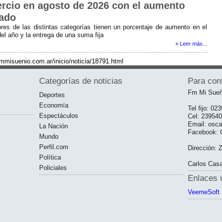
rcio en agosto de 2026 con el aumento
ado
ores de las distintas categorías tienen un porcentaje de aumento en el
el año y la entrega de una suma fija
» Leer más...
fmmisuenio.com.ar/inicio/noticia/18791.html
Categorías de noticias
Para con
Fm Mi Sueñ
Deportes
Economía
Tel fijo: 0
Espectáculos
Cel: 23954
Email: osc
La Nación
Facebook: O
Mundo
Perfil.com
Dirección: 
Política
Carlos Casa
Policiales
Enlaces ú
VeemeSoft