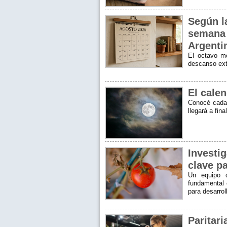
Según la
semana 
Argenti
El octavo m
descanso ex
El calen
Conocé cada 
llegará a fin
Investig
clave p
Un equipo d
fundamental 
para desarro
Paritar