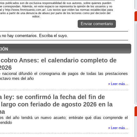
ios publicados son de exclusiva responsabilidad de sus autores, sobre quienes pueden
ue correspondan. Además, en este espacio se representa la opinión de los usuarios y no
rtal y http://www.fmmisuenio.com.ar/. Los textos que violen las normas establecidas para
 tanto a partir de una denuncia de abuso por parte de los lectores como por decisión del
editor.
Enviar comentario
 no hay comentarios. Escriba el suyo.
ción
cobro Anses: el calendario completo de
2026
 nacional difundió el cronograma de pagos de todas las prestaciones
 octavo mes del año
» Leer más...
 ley: se confirmó la fecha del fin de
largo con feriado de agosto 2026 en la
na
es del año tendrá un nuevo asueto; entérate qué días comprende el
tendido
» Leer más...