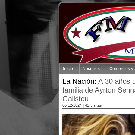
Inicio
Nosotros
Comercios y 
La Nación:
A 30 años d
familia de Ayrton Senn
Galisteu
06/12/2024
| 42 visitas