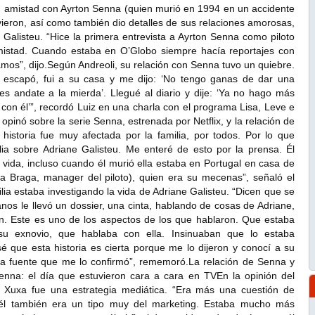
 su amistad con Ayrton Senna (quien murió en 1994 en un accidente
vieron, así como también dio detalles de sus relaciones amorosas,
Galisteu. “Hice la primera entrevista a Ayrton Senna como piloto
istad. Cuando estaba en O’Globo siempre hacía reportajes con
os”, dijo.Según Andreoli, su relación con Senna tuvo un quiebre.
e escapó, fui a su casa y me dijo: ‘No tengo ganas de dar una
ces andate a la mierda’. Llegué al diario y dije: ‘Ya no hago más
o con él’”, recordó Luiz en una charla con el programa Lisa, Leve e
opinó sobre la serie Senna, estrenada por Netflix, y la relación de
a historia fue muy afectada por la familia, por todos. Por lo que
ia sobre Adriane Galisteu. Me enteré de esto por la prensa. Él
su vida, incluso cuando él murió ella estaba en Portugal en casa de
a Braga, manager del piloto), quien era su mecenas”, señaló el
ilia estaba investigando la vida de Adriane Galisteu. “Dicen que se
nos le llevó un dossier, una cinta, hablando de cosas de Adriane,
n. Este es uno de los aspectos de los que hablaron. Que estaba
su exnovio, que hablaba con ella. Insinuaban que lo estaba
é que esta historia es cierta porque me lo dijeron y conocí a su
a fuente que me lo confirmó”, rememoró.La relación de Senna y
nna: el día que estuvieron cara a cara en TVEn la opinión del
on Xuxa fue una estrategia mediática. “Era más una cuestión de
 él también era un tipo muy del marketing. Estaba mucho más