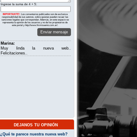
Ingrese la suma de 4 + 5:
IMPORTANTE!:
Los comentarios publicados son de exclusiva
responsabilidad de sus autores, sobre quienes pueden recaer las
sanciones legales que correspondan. Además, en este espacio se
representa la opinión de los usuarios y no de los propietarios de
este portal y http://www.fmmisuenio.com.ar/.
Enviar mensaje
Marina:
Muy linda la nueva web..
Felicitaciones..
dejanos tu opinión
¿Qué te parece nuestra nueva web?