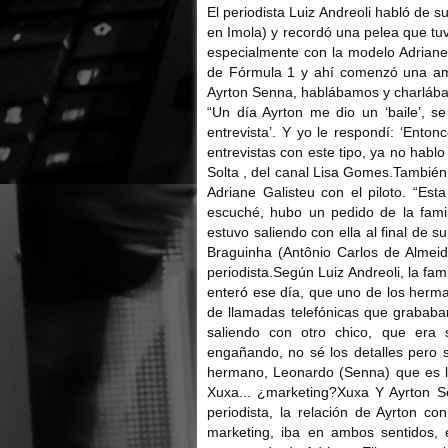
El periodista Luiz Andreoli habló de
en Imola) y recordó una pelea que tu
especialmente con la modelo Adriane 
de Fórmula 1 y ahí comenzó una am
Ayrton Senna, hablábamos y charlábam
“Un día Ayrton me dio un ‘baile’, s
entrevista’. Y yo le respondí: ‘Enton
entrevistas con este tipo, ya no habl
Solta , del canal Lisa Gomes.También 
Adriane Galisteu con el piloto. “Est
escuché, hubo un pedido de la famil
estuvo saliendo con ella al final de 
Braguinha (Antônio Carlos de Almeid
periodista.Según Luiz Andreoli, la fam
enteró ese día, que uno de los herma
de llamadas telefónicas que grababa
saliendo con otro chico, que era 
engañando, no sé los detalles pero s
hermano, Leonardo (Senna) que es l
Xuxa... ¿marketing?Xuxa Y Ayrton Se
periodista, la relación de Ayrton c
marketing, iba en ambos sentidos,