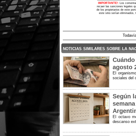
IMPORTANTE!:
Los comentar
recaer las sanciones legales q
de los propietarios de este po
este sitio serían eliminados,
Todavía
noticias similares sobre la na
Cuándo 
agosto 
El organismo
sociales del
Según la
semana 
Argenti
El octavo m
descanso ex