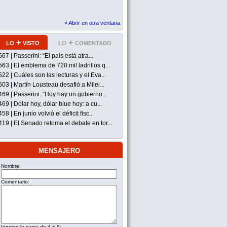
» Abrir en otra ventana
lo + visto
lo + comentado
567 | Passerini: “El país está atra...
563 | El emblema de 720 mil ladrillos q...
522 | Cuáles son las lecturas y el Eva...
503 | Martín Lousteau desafió a Milei...
469 | Passerini: “Hoy hay un gobierno...
469 | Dólar hoy, dólar blue hoy: a cu...
458 | En junio volvió el déficit fisc...
419 | El Senado retoma el debate en tor...
mensajero
Nombre:
Comentario:
Ingrese la suma de 4 + 5: