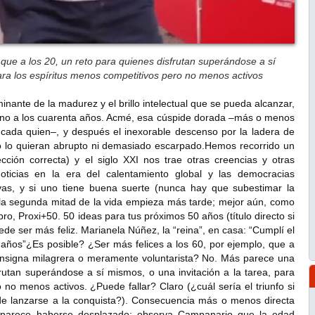
 que a los 20, un reto para quienes disfrutan superándose a sí
para los espíritus menos competitivos pero no menos activos
inante de la madurez y el brillo intelectual que se pueda alcanzar,
orno a los cuarenta años. Acmé, esa cúspide dorada –más o menos
 cada quien–, y después el inexorable descenso por la ladera de
no lo quieran abrupto ni demasiado escarpado.Hemos recorrido un
cción correcta) y el siglo XXI nos trae otras creencias y otras
oticias en la era del calentamiento global y las democracias
as, y si uno tiene buena suerte (nunca hay que subestimar la
 la segunda mitad de la vida empieza más tarde; mejor aún, como
ro, Proxi+50. 50 ideas para tus próximos 50 años (título directo si
de ser más feliz. Marianela Núñez, la “reina”, en casa: “Cumplí el
años”¿Es posible? ¿Ser más felices a los 60, por ejemplo, que a
onsigna milagrera o meramente voluntarista? No. Más parece una
rutan superándose a sí mismos, o una invitación a la tarea, para
 no menos activos. ¿Puede fallar? Claro (¿cuál sería el triunfo si
 de lanzarse a la conquista?). Consecuencia más o menos directa
 parece haberse desplazado: observa Campanario que la edad