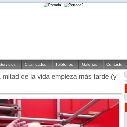
Servicios
Clasificados
Teléfonos
Galerías
Contacto
 mitad de la vida empieza más tarde (y