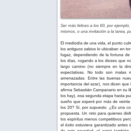
Ser más felices a los 60, por ejemplo,
mismos, o una invitación a la tarea, 
El mediodía de una vida, el punto culm
los antiguos sabios lo ubicaban en t
fugaz, dependiendo de la fortuna de
los días, rogando a los dioses que 
largo camino (no siempre en la dire
expectativas. No todo son malas n
amenazadas. Entre las buenas nuev
importancia del azar), nos dicen que
afirma Sebastián Campanario en su lib
los hay), esa segunda etapa hasta pue
sueño que esperé por más de veinte 
los 20? Sí, por supuesto. ¿Es una c
propuesta. Un reto para quienes disf
los espíritus menos competitivos pero
el éxito estuviera garantizado antes
de esta novedad, el acmé también