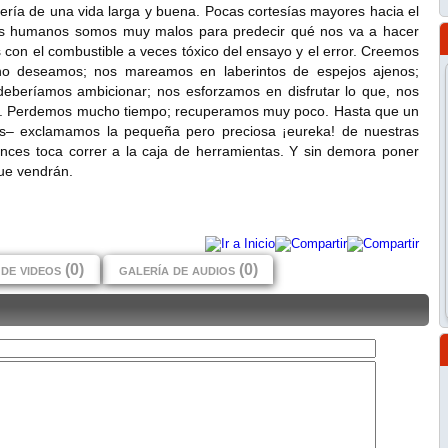
tería de una vida larga y buena. Pocas cortesías mayores hacia el
l.“Los humanos somos muy malos para predecir qué nos va a hacer
os con el combustible a veces tóxico del ensayo y el error. Creemos
no deseamos; nos mareamos en laberintos de espejos ajenos;
eberíamos ambicionar; nos esforzamos en disfrutar lo que, nos
ía. Perdemos mucho tiempo; recuperamos muy poco. Hasta que un
os– exclamamos la pequeña pero preciosa ¡eureka! de nuestras
nces toca correr a la caja de herramientas. Y sin demora poner
ue vendrán.
de videos (0)
galería de audios (0)