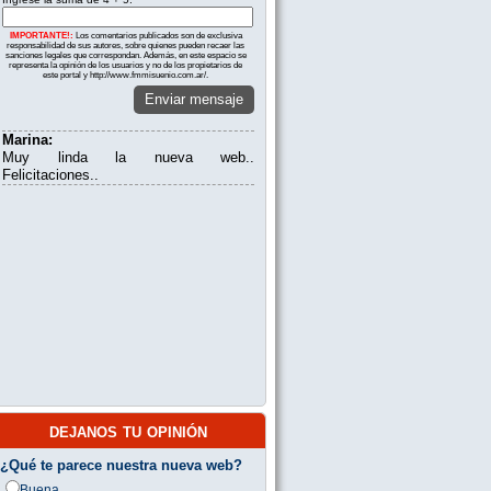
IMPORTANTE!:
Los comentarios publicados son de exclusiva
responsabilidad de sus autores, sobre quienes pueden recaer las
sanciones legales que correspondan. Además, en este espacio se
representa la opinión de los usuarios y no de los propietarios de
este portal y http://www.fmmisuenio.com.ar/.
Enviar mensaje
Marina:
Muy linda la nueva web..
Felicitaciones..
dejanos tu opinión
¿Qué te parece nuestra nueva web?
Buena