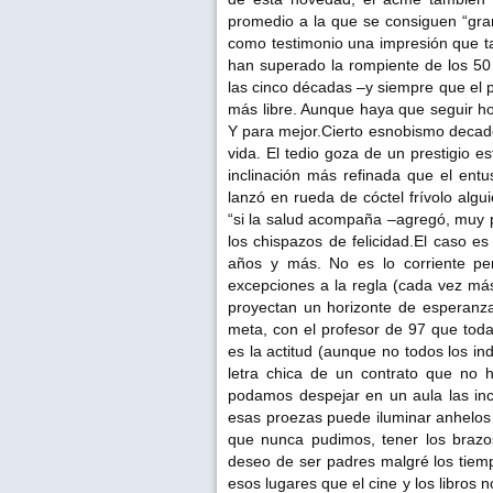
promedio a la que se consiguen “gra
como testimonio una impresión que t
han superado la rompiente de los 50 
las cinco décadas –y siempre que el 
más libre. Aunque haya que seguir h
Y para mejor.Cierto esnobismo decaden
vida. El tedio goza de un prestigio e
inclinación más refinada que el entu
lanzó en rueda de cóctel frívolo algui
“si la salud acompaña –agregó, muy 
los chispazos de felicidad.El caso e
años y más. No es lo corriente pe
excepciones a la regla (cada vez más
proyectan un horizonte de esperanza
meta, con el profesor de 97 que toda
es la actitud (aunque no todos los i
letra chica de un contrato que no 
podamos despejar en un aula las inc
esas proezas puede iluminar anhelos
que nunca pudimos, tener los brazos
deseo de ser padres malgré los tiemp
esos lugares que el cine y los libros