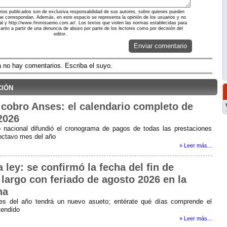
ios publicados son de exclusiva responsabilidad de sus autores, sobre quienes pueden
ue correspondan. Además, en este espacio se representa la opinión de los usuarios y no
rtal y http://www.fmmisuenio.com.ar/. Los textos que violen las normas establecidas para
 tanto a partir de una denuncia de abuso por parte de los lectores como por decisión del
editor.
Enviar comentario
 no hay comentarios. Escriba el suyo.
ción
cobro Anses: el calendario completo de
2026
 nacional difundió el cronograma de pagos de todas las prestaciones
 octavo mes del año
» Leer más...
 ley: se confirmó la fecha del fin de
largo con feriado de agosto 2026 en la
na
es del año tendrá un nuevo asueto; entérate qué días comprende el
tendido
» Leer más...