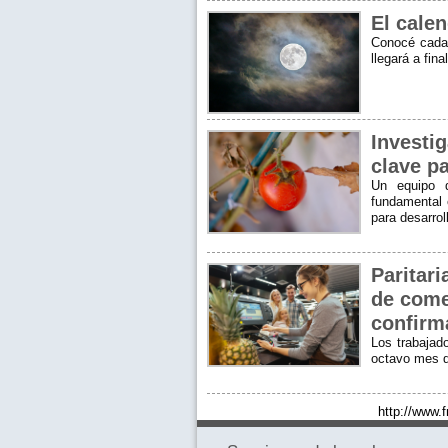
El calen
Conocé cada 
llegará a fin
Investig
clave p
Un equipo d
fundamental 
para desarro
Paritar
de come
confirm
Los trabajad
octavo mes d
http://www.