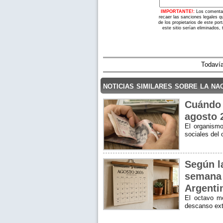
IMPORTANTE!:
Los comentar
recaer las sanciones legales q
de los propietarios de este po
este sitio serían eliminados,
Todavía
noticias similares sobre la na
Cuándo 
agosto 
El organismo
sociales del
Según la
semana 
Argenti
El octavo m
descanso ex