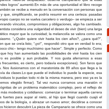
ndes logros” aumentó.En más de una oportunidad el libro recoge
ambién se recibe a menudo en la conversación con personas que
y que, simplificando, se podría resumir en una certeza: pasadas
propio cuerpo no se vuelva carcelero o verdugo– se empieza a ser
onrando vínculos, compromisos y obligaciones, algo ha cambiado.
tista considera una vulgaridad el deseo de vivir (bien) una larga
stético mayor que la curiosidad; la melancolía se valora como una
siasmo. “¿Quién quiere vivir hasta los cien años?, ¿para qué?”,
en que se creía listo; “¡yo!”, respondió otro que en verdad lo era;
poco chic– tengo muchísimo que hacer”. Simple y perfecto. Como
s que hoy han aumentado las posibilidades de vivir hasta los cien
ro es posible y aun probable. Y nos gusta aferrarnos a esas
 frecuentes, es cierto, pero todavía excepciones). Son faros que
. Nos ilusionamos con el maratonista de 89 años que llega a la
vía da clases.Lo que puede el individuo lo puede la especie, esa
ndividuos lo puedan todo ni de la misma manera, pero eso ya es la
hemos elegido firmar). Tal vez nunca corramos una maratón ni
ógnitas de un problema matemático complejo, pero el reflejo de
 más modestos y cotidianos: comenzar o terminar aquella carrera
 fuertes para aupar al nieto, al hijo que llegó cuando cuajó el
os de la biología, o abrazar un nuevo amor; decidirse a conocer
 nos hicieron descubrir.La pieza de Campanario se ofrece como una